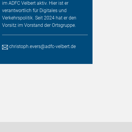
im ADFC Velbert aktiv. Hier ist er
verantwortlich für Digitales und
Verkehrspolitik. Seit 2024 hat er den
Vorsitz im Vorstand der Ortsgruppe.
christoph.evers@adfc-velbert.de