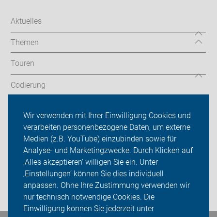
Aktuelles
Themen
Touren
Codierung
Newsletter
Wir verwenden mit Ihrer Einwilligung Cookies und
verarbeiten personenbezogene Daten, um externe
ADFC Velbert
Medien (z.B. YouTube) einzubinden sowie für
Sei dabei
Analyse- und Marketingzwecke. Durch Klicken auf
‚Alles akzeptieren‘ willigen Sie ein. Unter
Presse
‚Einstellungen‘ können Sie dies individuell
anpassen. Ohne Ihre Zustimmung verwenden wir
Login
nur technisch notwendige Cookies. Die
Einwilligung können Sie jederzeit unter