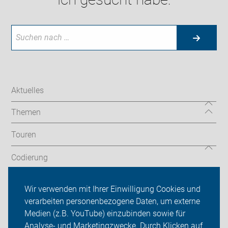
Aktuelles
Themen
Touren
Codierung
Newsletter
Wir verwenden mit Ihrer Einwilligung Cookies und
verarbeiten personenbezogene Daten, um externe
ADFC Velbert
Medien (z.B. YouTube) einzubinden sowie für
Analyse- und Marketingzwecke. Durch Klicken auf
Sei dabei