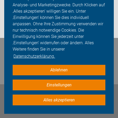
Analyse- und Marketingzwecke. Durch Klicken auf
Sei dabei
‚Alles akzeptieren‘ willigen Sie ein. Unter
Presse
‚Einstellungen‘ können Sie dies individuell
anpassen. Ohne Ihre Zustimmung verwenden wir
Login
nur technisch notwendige Cookies. Die
Einwilligung können Sie jederzeit unter
‚Einstellungen‘ widerrufen oder ändern. Alles
Bleiben Sie in Kontakt
Weitere finden Sie in unserer
Datenschutzerklärung.
Ablehnen
Einstellungen
Impressum
Datenschutz
Cookie-Einstellungen
Alles akzeptieren