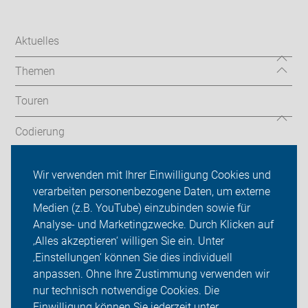
Aktuelles
Themen
Touren
Codierung
Newsletter
Wir verwenden mit Ihrer Einwilligung Cookies und
verarbeiten personenbezogene Daten, um externe
ADFC Velbert
Medien (z.B. YouTube) einzubinden sowie für
Analyse- und Marketingzwecke. Durch Klicken auf
Sei dabei
‚Alles akzeptieren‘ willigen Sie ein. Unter
Presse
‚Einstellungen‘ können Sie dies individuell
anpassen. Ohne Ihre Zustimmung verwenden wir
Login
nur technisch notwendige Cookies. Die
Einwilligung können Sie jederzeit unter