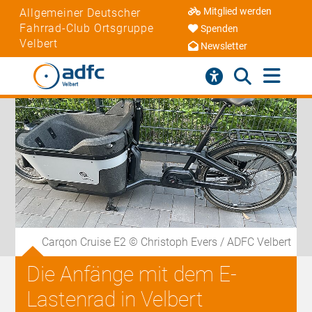
Mitglied werden
Allgemeiner Deutscher
Fahrrad-Club Ortsgruppe
Spenden
Velbert
Newsletter
Carqon Cruise E2 © Christoph Evers / ADFC Velbert
Die Anfänge mit dem E-
Lastenrad in Velbert