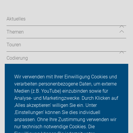
Aktuelles
Themen
Touren
Codierung
Newsletter
Wir verwenden mit Ihrer Einwilligung Cookies und
verarbeiten personenbezogene Daten, um externe
ADFC Velbert
Medien (z.B. YouTube) einzubinden sowie für
Sei dabei
Analyse- und Marketingzwecke. Durch Klicken auf
‚Alles akzeptieren‘ willigen Sie ein. Unter
Presse
‚Einstellungen‘ können Sie dies individuell
anpassen. Ohne Ihre Zustimmung verwenden wir
Login
nur technisch notwendige Cookies. Die