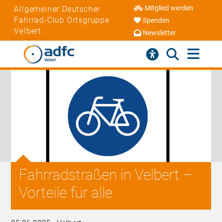
Mitglied werden
Allgemeiner Deutscher
Fahrrad-Club Ortsgruppe
Spenden
Velbert
Newsletter
Fahrradstraßen in Velbert –
Vorteile für alle