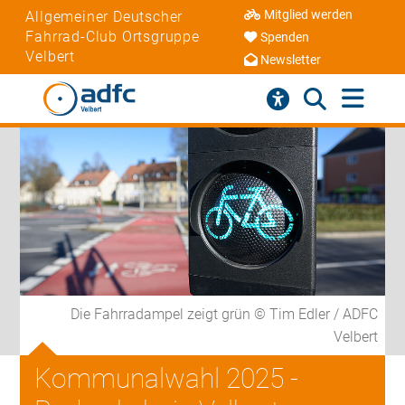
Mitglied werden
Allgemeiner Deutscher
Fahrrad-Club Ortsgruppe
Spenden
Velbert
Newsletter
Die Fahrradampel zeigt grün © Tim Edler / ADFC
Velbert
Kommunalwahl 2025 -