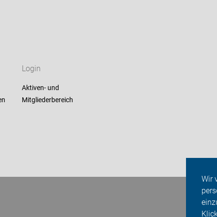
Login
Aktiven- und
en
Mitgliederbereich
Wir 
pers
einz
Klic