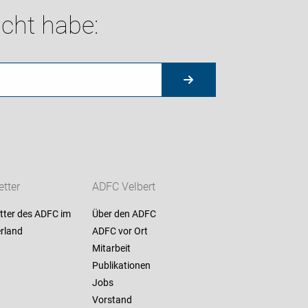
cht habe:
tter
ADFC Velbert
tter des ADFC im
Über den ADFC
rland
ADFC vor Ort
Mitarbeit
Publikationen
Jobs
Vorstand