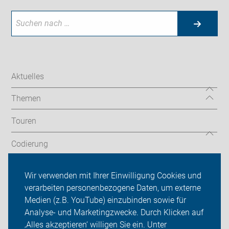
Aktuelles
Themen
Touren
Codierung
Newsletter
Wir verwenden mit Ihrer Einwilligung Cookies und
verarbeiten personenbezogene Daten, um externe
ADFC Velbert
Medien (z.B. YouTube) einzubinden sowie für
Analyse- und Marketingzwecke. Durch Klicken auf
Sei dabei
‚Alles akzeptieren‘ willigen Sie ein. Unter