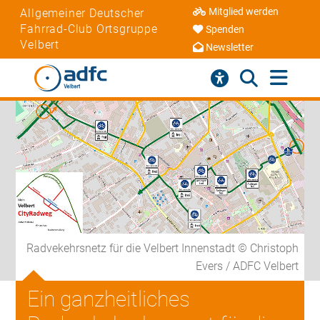
Mitglied werden
Allgemeiner Deutscher
Fahrrad-Club Ortsgruppe
Spenden
Velbert
Newsletter
Radvekehrsnetz für die Velbert Innenstadt © Christoph
Evers / ADFC Velbert
Ein ganzheitliches