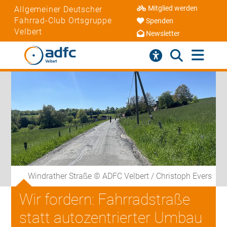
Mitglied werden
Allgemeiner Deutscher
Fahrrad-Club Ortsgruppe
Spenden
Velbert
Newsletter
Windrather Straße © ADFC Velbert / Christoph Evers
Wir fordern: Fahrradstraße
statt autozentrierter Umbau